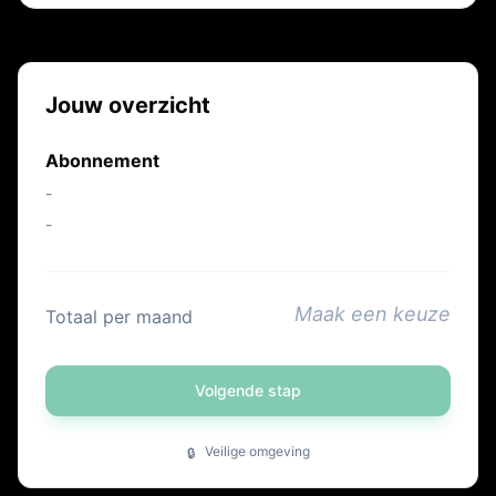
Jouw overzicht
Abonnement
-
-
Maak een keuze
Totaal per maand
Volgende stap
Veilige omgeving
🔒