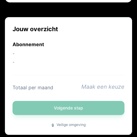
Jouw overzicht
Abonnement
-
-
Maak een keuze
Totaal per maand
Volgende stap
Veilige omgeving
🔒