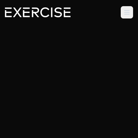
Sportclub
Exercise
Meer dan een sportschool
Onbeperkt fitness en 150+
groepslessen, persoonlijke begeleiding,
wellness én kinderopvang onder één
dak.
SCHRIJF JE HIER IN!