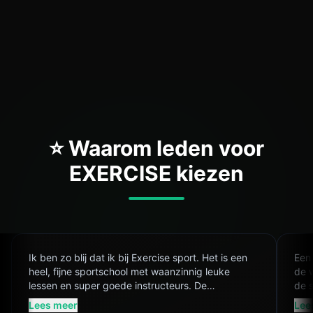
Reformer Pilates
Bekijk
⭐ Waarom leden voor
EXERCISE kiezen
Ik ben zo blij dat ik bij Exercise sport. Het is een
Een 
heel, fijne sportschool met waanzinnig leuke
de 
lessen en super goede instructeurs. De
de s
sportschool straalt gezelligheid uit, waar keihard
acht
Lees meer
Lee