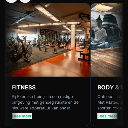
FITNESS
BODY & M
Bij Exercise train je in een rustige
Ontspan in de 
omgeving met genoeg ruimte en de
Met Pilates, Bo
nieuwste apparatuur van onder
soorten Yoga les
andere Rogue en Life Fitness.
lekkerder in je v
Lees meer
Lees meer
Bovendien zijn er altijd instructeurs
geestelijk als lic
aanwezig die jou kunnen begeleiden