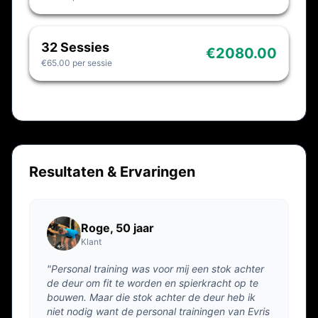
gemotiveerd, traint consistenter en merkt vaak
al binnen enkele weken verschil in kracht,
energie en lichaamssamenstelling.
32 Sessies
€2080.00
€65.00 per sessie
Zo haal je alles uit je training en uit jezelf
metjouw personal trainer.
Resultaten & Ervaringen
Roge, 50 jaar
Klant
"Personal training was voor mij een stok achter
de deur om fit te worden en spierkracht op te
bouwen. Maar die stok achter de deur heb ik
niet nodig want de personal trainingen van Evris